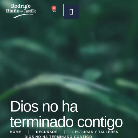
0
Dios no ha
terminado contigo
HOME
│
RECURSOS
│
LECTURAS Y TALLERES
│
DIOS NO HA TERMINADO CONTIGO